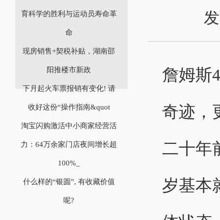
发
育科学的胜利与运动员寿命革
命
现房销售+契税补贴，湖南邵
詹姆斯
阳推楼市新政
下月起火车票报销有变化! 请
奇迹，
收好这份“操作指南&quot
淘宝闪购激活中小商家经营活
二十年
力：64万余家门店夜间增长超
100%_
岁基本
什么样的“银圆”, 有收藏价值
呢?