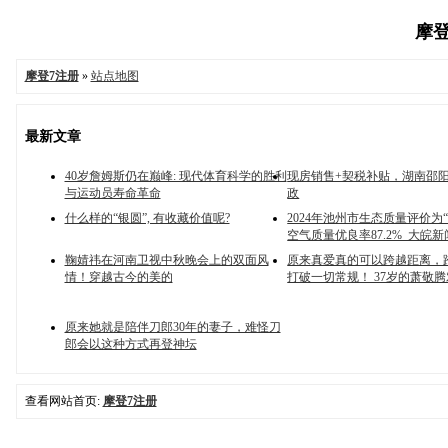
摩登
摩登7注册
»
站点地图
最新文章
40岁詹姆斯仍在巅峰: 现代体育科学的胜利
现房销售+契税补贴，湖南邵
与运动员寿命革命
政
什么样的“银圆”, 有收藏价值呢?
2024年池州市生态质量评价为“
空气质量优良率87.2%_大皖新闻
鞠婧祎在河南卫视中秋晚会上的双面风
原来真爱真的可以跨越距离，
情！穿越古今的美的
打破一切常规！ 37岁的萧敬腾
原来她就是陪伴刀郎30年的妻子，难怪刀
郎会以这种方式再登神坛
查看网站首页:
摩登7注册